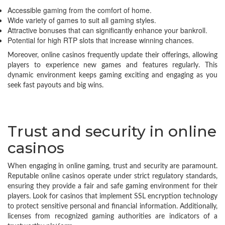
Accessible gaming from the comfort of home.
Wide variety of games to suit all gaming styles.
Attractive bonuses that can significantly enhance your bankroll.
Potential for high RTP slots that increase winning chances.
Moreover, online casinos frequently update their offerings, allowing
players to experience new games and features regularly. This
dynamic environment keeps gaming exciting and engaging as you
seek fast payouts and big wins.
Trust and security in online
casinos
When engaging in online gaming, trust and security are paramount.
Reputable online casinos operate under strict regulatory standards,
ensuring they provide a fair and safe gaming environment for their
players. Look for casinos that implement SSL encryption technology
to protect sensitive personal and financial information. Additionally,
licenses from recognized gaming authorities are indicators of a