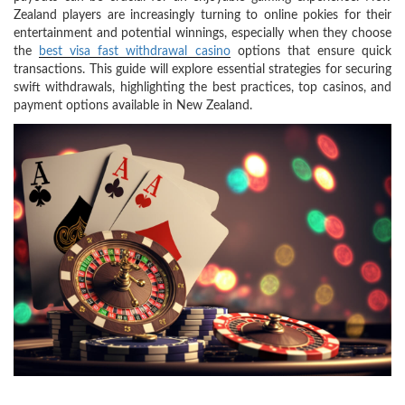
Zealand players are increasingly turning to online pokies for their
entertainment and potential winnings, especially when they choose
the
best visa fast withdrawal casino
options that ensure quick
transactions. This guide will explore essential strategies for securing
swift withdrawals, highlighting the best practices, top casinos, and
payment options available in New Zealand.