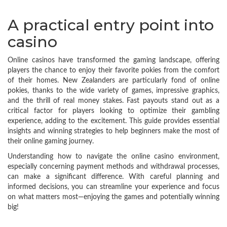
A practical entry point into
casino
Online casinos have transformed the gaming landscape, offering
players the chance to enjoy their favorite pokies from the comfort
of their homes. New Zealanders are particularly fond of online
pokies, thanks to the wide variety of games, impressive graphics,
and the thrill of real money stakes. Fast payouts stand out as a
critical factor for players looking to optimize their gambling
experience, adding to the excitement. This guide provides essential
insights and winning strategies to help beginners make the most of
their online gaming journey.
Understanding how to navigate the online casino environment,
especially concerning payment methods and withdrawal processes,
can make a significant difference. With careful planning and
informed decisions, you can streamline your experience and focus
on what matters most—enjoying the games and potentially winning
big!