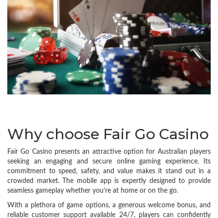
Why choose Fair Go Casino
Fair Go Casino presents an attractive option for Australian players
seeking an engaging and secure online gaming experience. Its
commitment to speed, safety, and value makes it stand out in a
crowded market. The mobile app is expertly designed to provide
seamless gameplay whether you’re at home or on the go.
With a plethora of game options, a generous welcome bonus, and
reliable customer support available 24/7, players can confidently