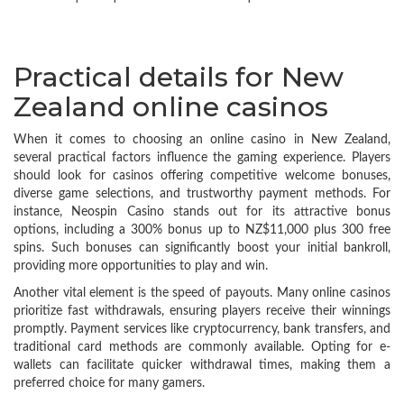
Practical details for New
Zealand online casinos
When it comes to choosing an online casino in New Zealand,
several practical factors influence the gaming experience. Players
should look for casinos offering competitive welcome bonuses,
diverse game selections, and trustworthy payment methods. For
instance, Neospin Casino stands out for its attractive bonus
options, including a 300% bonus up to NZ$11,000 plus 300 free
spins. Such bonuses can significantly boost your initial bankroll,
providing more opportunities to play and win.
Another vital element is the speed of payouts. Many online casinos
prioritize fast withdrawals, ensuring players receive their winnings
promptly. Payment services like cryptocurrency, bank transfers, and
traditional card methods are commonly available. Opting for e-
wallets can facilitate quicker withdrawal times, making them a
preferred choice for many gamers.