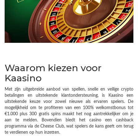
Waarom kiezen voor
Kaasino
Met zijn uitgebreide aanbod van spellen, snelle en veilige crypto
betalingen en uitstekende klantondersteuning, is Kaasino een
uitstekende keuze voor zowel nieuwe als ervaren spelers. De
mogelijkheid om te profiteren van een 100% welkomstbonus tot
€1.000 plus 300 gratis spins maakt het nog aantrekkelijker om je
aan te melden. Bovendien biedt het casino een cashback
programma via de Cheese Club, wat spelers de kans geeft om terug
te verdienen op hun inzetten.