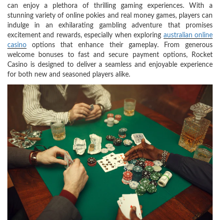
can enjoy a plethora of thrilling gaming experiences. With a
stunning variety of online pokies and real money games, players can
indulge in an exhilarating gambling adventure that promises
excitement and rewards, especially when exploring
australian online
casino
options that enhance their gameplay. From generous
welcome bonuses to fast and secure payment options, Rocket
Casino is designed to deliver a seamless and enjoyable experience
for both new and seasoned players alike.