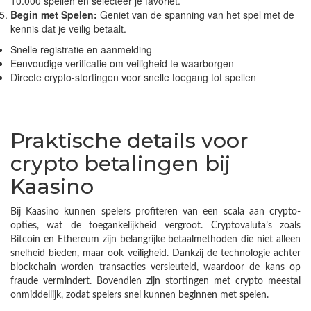
10.000 spellen en selecteer je favoriet.
Begin met Spelen:
Geniet van de spanning van het spel met de
kennis dat je veilig betaalt.
Snelle registratie en aanmelding
Eenvoudige verificatie om veiligheid te waarborgen
Directe crypto-stortingen voor snelle toegang tot spellen
Praktische details voor
crypto betalingen bij
Kaasino
Bij Kaasino kunnen spelers profiteren van een scala aan crypto-
opties, wat de toegankelijkheid vergroot. Cryptovaluta’s zoals
Bitcoin en Ethereum zijn belangrijke betaalmethoden die niet alleen
snelheid bieden, maar ook veiligheid. Dankzij de technologie achter
blockchain worden transacties versleuteld, waardoor de kans op
fraude vermindert. Bovendien zijn stortingen met crypto meestal
onmiddellijk, zodat spelers snel kunnen beginnen met spelen.