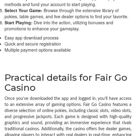
methods and fund your account to start playing.
Select Your Game:
Browse through the extensive library of
pokies, table games, and live dealer options to find your favorite.
Start Playing:
Dive into the action, utilizing bonuses and
promotions to enhance your gameplay.
Easy app download process
Quick and secure registration
Multiple payment options available
Practical details for Fair Go
Casino
Once you’ve downloaded the app and logged in, you’ll have access
to an extensive array of gaming options. Fair Go Casino features a
diverse selection of online pokies, including classic slots, video slots,
and progressive jackpots. Each game is designed with high-quality
graphics and sound, providing an immersive experience that rivals
traditional casinos. Additionally, the casino offers live dealer games,
allowing players to interact with real dealers in real-time, enhancing