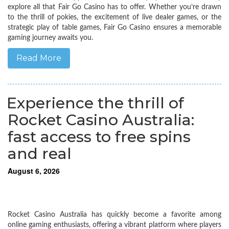
explore all that Fair Go Casino has to offer. Whether you’re drawn
to the thrill of pokies, the excitement of live dealer games, or the
strategic play of table games, Fair Go Casino ensures a memorable
gaming journey awaits you.
Read More
Experience the thrill of
Rocket Casino Australia:
fast access to free spins
and real
POSTED
August 6, 2026
ON
Rocket Casino Australia has quickly become a favorite among
online gaming enthusiasts, offering a vibrant platform where players