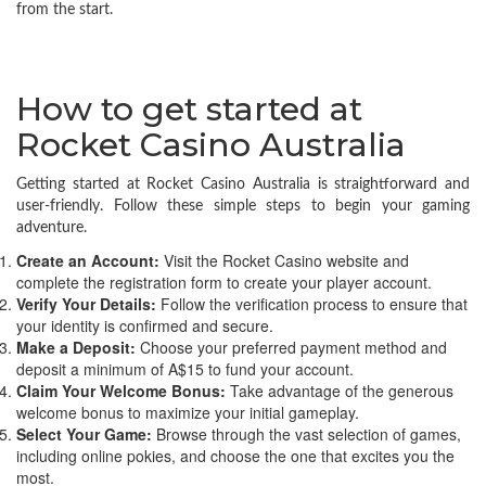
from the start.
How to get started at
Rocket Casino Australia
Getting started at Rocket Casino Australia is straightforward and
user-friendly. Follow these simple steps to begin your gaming
adventure.
Create an Account:
Visit the Rocket Casino website and
complete the registration form to create your player account.
Verify Your Details:
Follow the verification process to ensure that
your identity is confirmed and secure.
Make a Deposit:
Choose your preferred payment method and
deposit a minimum of A$15 to fund your account.
Claim Your Welcome Bonus:
Take advantage of the generous
welcome bonus to maximize your initial gameplay.
Select Your Game:
Browse through the vast selection of games,
including online pokies, and choose the one that excites you the
most.