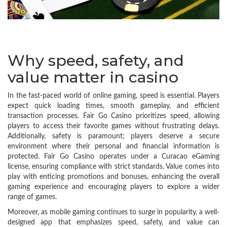
Why speed, safety, and
value matter in casino
In the fast-paced world of online gaming, speed is essential. Players
expect quick loading times, smooth gameplay, and efficient
transaction processes. Fair Go Casino prioritizes speed, allowing
players to access their favorite games without frustrating delays.
Additionally, safety is paramount; players deserve a secure
environment where their personal and financial information is
protected. Fair Go Casino operates under a Curacao eGaming
license, ensuring compliance with strict standards. Value comes into
play with enticing promotions and bonuses, enhancing the overall
gaming experience and encouraging players to explore a wider
range of games.
Moreover, as mobile gaming continues to surge in popularity, a well-
designed app that emphasizes speed, safety, and value can