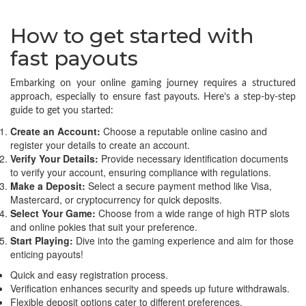
How to get started with
fast payouts
Embarking on your online gaming journey requires a structured
approach, especially to ensure fast payouts. Here’s a step-by-step
guide to get you started:
Create an Account:
Choose a reputable online casino and
register your details to create an account.
Verify Your Details:
Provide necessary identification documents
to verify your account, ensuring compliance with regulations.
Make a Deposit:
Select a secure payment method like Visa,
Mastercard, or cryptocurrency for quick deposits.
Select Your Game:
Choose from a wide range of high RTP slots
and online pokies that suit your preference.
Start Playing:
Dive into the gaming experience and aim for those
enticing payouts!
Quick and easy registration process.
Verification enhances security and speeds up future withdrawals.
Flexible deposit options cater to different preferences.