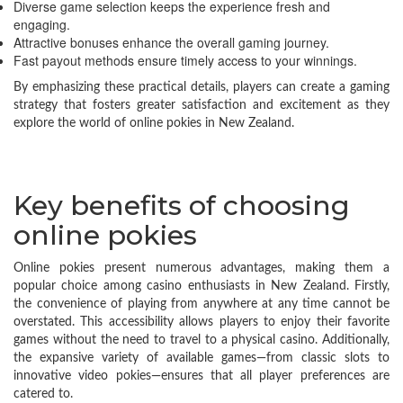
Diverse game selection keeps the experience fresh and
engaging.
Attractive bonuses enhance the overall gaming journey.
Fast payout methods ensure timely access to your winnings.
By emphasizing these practical details, players can create a gaming
strategy that fosters greater satisfaction and excitement as they
explore the world of online pokies in New Zealand.
Key benefits of choosing
online pokies
Online pokies present numerous advantages, making them a
popular choice among casino enthusiasts in New Zealand. Firstly,
the convenience of playing from anywhere at any time cannot be
overstated. This accessibility allows players to enjoy their favorite
games without the need to travel to a physical casino. Additionally,
the expansive variety of available games—from classic slots to
innovative video pokies—ensures that all player preferences are
catered to.