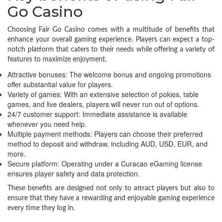
Go Casino
Choosing Fair Go Casino comes with a multitude of benefits that
enhance your overall gaming experience. Players can expect a top-
notch platform that caters to their needs while offering a variety of
features to maximize enjoyment.
Attractive bonuses: The welcome bonus and ongoing promotions
offer substantial value for players.
Variety of games: With an extensive selection of pokies, table
games, and live dealers, players will never run out of options.
24/7 customer support: Immediate assistance is available
whenever you need help.
Multiple payment methods: Players can choose their preferred
method to deposit and withdraw, including AUD, USD, EUR, and
more.
Secure platform: Operating under a Curacao eGaming license
ensures player safety and data protection.
These benefits are designed not only to attract players but also to
ensure that they have a rewarding and enjoyable gaming experience
every time they log in.