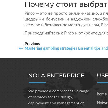
Почему стоит выбрат
Pinco — это не просто онлайн-казино, а 
щедрыми бонусами и надежной службой 
веселое и безопасное место для игры, Pin
Присоединяйтесь к Pinco и откройте для 
Post
Previous
Previous
Mastering gambling strategies Essential tips and 
Post
navigation
NOLA ENTERPRICE
USE
We provide a comprehensive range
home
of services for the design,
Netwo
deployment and management of