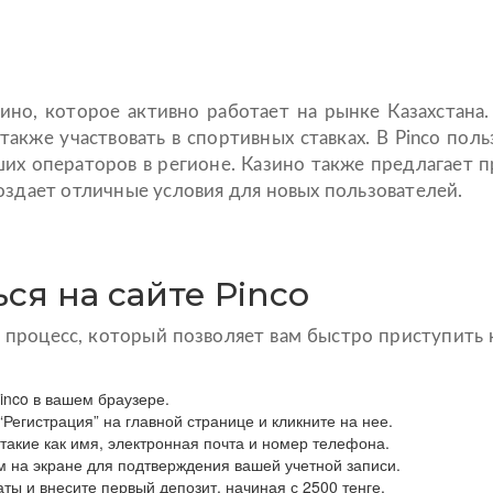
зино, которое активно работает на рынке Казахстана
 также участвовать в спортивных ставках. В Pinco по
ших операторов в регионе. Казино также предлагает 
создает отличные условия для новых пользователей.
ся на сайте Pinco
й процесс, который позволяет вам быстро приступить
nco в вашем браузере.
Регистрация” на главной странице и кликните на нее.
акие как имя, электронная почта и номер телефона.
 на экране для подтверждения вашей учетной записи.
ы и внесите первый депозит, начиная с 2500 тенге.