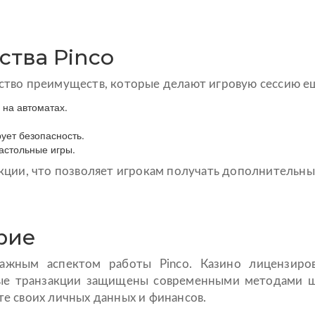
тва Pinco
ство преимуществ, которые делают игровую сессию е
 на автоматах.
ует безопасность.
астольные игры.
акции, что позволяет игрокам получать дополнительн
рие
 важным аспектом работы Pinco. Казино лицензиро
вые транзакции защищены современными методами ши
те своих личных данных и финансов.