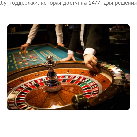
бу поддержки, которая доступна 24/7, для решения