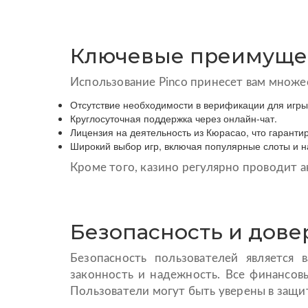
Ключевые преимущес
Использование Pinco принесет вам множе
Отсутствие необходимости в верификации для игры
Круглосуточная поддержка через онлайн-чат.
Лицензия на деятельность из Кюрасао, что гарантир
Широкий выбор игр, включая популярные слоты и н
Кроме того, казино регулярно проводит 
Безопасность и дове
Безопасность пользователей является
законность и надежность. Все финансо
Пользователи могут быть уверены в защи