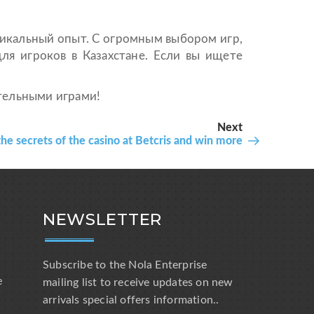
уникальный опыт. С огромным выбором игр,
я игроков в Казахстане. Если вы ищете
ательными играми!
Next
Next
he secrets of the casino at Betcris and win more
Post
NEWSLETTER
Subscribe to the Nola Enterprise
e
mailing list to receive updates on new
arrivals special offers information..