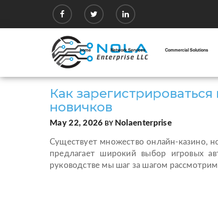
Skip
facebook
twitter
linkedin
to
content
home
Network Services
Commercial Solutions
Как зарегистрироваться 
новичков
POSTED
May 22, 2026
Nolaenterprise
BY
ON
Существует множество онлайн-казино, но
предлагает широкий выбор игровых ав
руководстве мы шаг за шагом рассмотрим, 