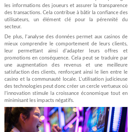
les informations des joueurs et assurer la transparence
des transactions. Cela contribue à bâtir la confiance des
utilisateurs, un élément clé pour la pérennité du
secteur.
De plus, l’analyse des données permet aux casinos de
mieux comprendre le comportement de leurs clients,
leur permettant ainsi d’adapter leurs offres et
promotions en conséquence. Cela peut se traduire par
une augmentation des revenus et une meilleure
satisfaction des clients, renforçant ainsi le lien entre le
casino et la communauté locale. L’utilisation judicieuse
des technologies peut donc créer un cercle vertueux où
l’innovation stimule la croissance économique tout en
minimisant les impacts négatifs.