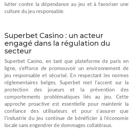
lutter contre la dépendance au jeu et à favoriser une
culture du jeu responsable.
Superbet Casino : un acteur
engagé dans la régulation du
secteur
Superbet Casino, en tant que plateforme de paris en
ligne, s’efforce de promouvoir un environnement de
jeu responsable et sécurisé. En respectant les normes
réglementaires belges, Superbet met l’accent sur la
protection des joueurs et la prévention des
comportements problématiques liés au jeu. Cette
approche proactive est essentielle pour maintenir la
confiance des utilisateurs et pour s’assurer que
l’industrie du jeu continue de bénéficier à l’économie
locale sans engendrer de dommages collatéraux.