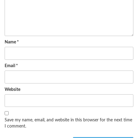
Name
*
Email
*
Website
Save my name, email, and website in this browser for the next time
I comment.