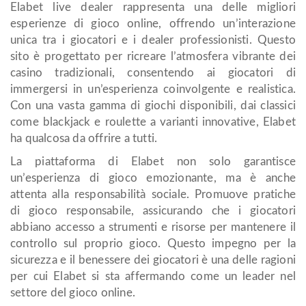
Elabet live dealer rappresenta una delle migliori
esperienze di gioco online, offrendo un’interazione
unica tra i giocatori e i dealer professionisti. Questo
sito è progettato per ricreare l’atmosfera vibrante dei
casino tradizionali, consentendo ai giocatori di
immergersi in un’esperienza coinvolgente e realistica.
Con una vasta gamma di giochi disponibili, dai classici
come blackjack e roulette a varianti innovative, Elabet
ha qualcosa da offrire a tutti.
La piattaforma di Elabet non solo garantisce
un’esperienza di gioco emozionante, ma è anche
attenta alla responsabilità sociale. Promuove pratiche
di gioco responsabile, assicurando che i giocatori
abbiano accesso a strumenti e risorse per mantenere il
controllo sul proprio gioco. Questo impegno per la
sicurezza e il benessere dei giocatori è una delle ragioni
per cui Elabet si sta affermando come un leader nel
settore del gioco online.