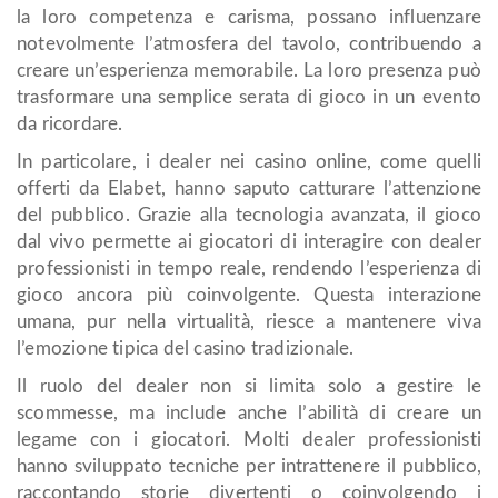
la loro competenza e carisma, possano influenzare
notevolmente l’atmosfera del tavolo, contribuendo a
creare un’esperienza memorabile. La loro presenza può
trasformare una semplice serata di gioco in un evento
da ricordare.
In particolare, i dealer nei casino online, come quelli
offerti da Elabet, hanno saputo catturare l’attenzione
del pubblico. Grazie alla tecnologia avanzata, il gioco
dal vivo permette ai giocatori di interagire con dealer
professionisti in tempo reale, rendendo l’esperienza di
gioco ancora più coinvolgente. Questa interazione
umana, pur nella virtualità, riesce a mantenere viva
l’emozione tipica del casino tradizionale.
Il ruolo del dealer non si limita solo a gestire le
scommesse, ma include anche l’abilità di creare un
legame con i giocatori. Molti dealer professionisti
hanno sviluppato tecniche per intrattenere il pubblico,
raccontando storie divertenti o coinvolgendo i