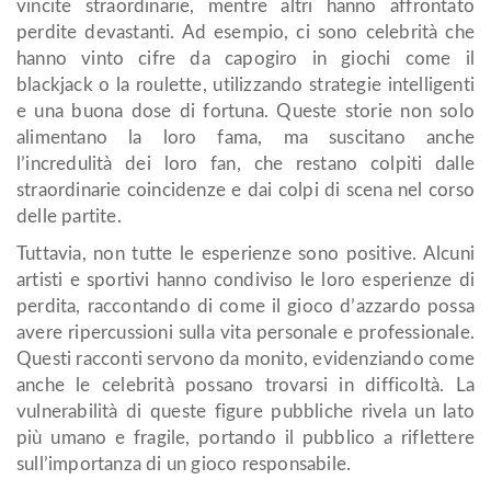
vincite straordinarie, mentre altri hanno affrontato
perdite devastanti. Ad esempio, ci sono celebrità che
hanno vinto cifre da capogiro in giochi come il
blackjack o la roulette, utilizzando strategie intelligenti
e una buona dose di fortuna. Queste storie non solo
alimentano la loro fama, ma suscitano anche
l’incredulità dei loro fan, che restano colpiti dalle
straordinarie coincidenze e dai colpi di scena nel corso
delle partite.
Tuttavia, non tutte le esperienze sono positive. Alcuni
artisti e sportivi hanno condiviso le loro esperienze di
perdita, raccontando di come il gioco d’azzardo possa
avere ripercussioni sulla vita personale e professionale.
Questi racconti servono da monito, evidenziando come
anche le celebrità possano trovarsi in difficoltà. La
vulnerabilità di queste figure pubbliche rivela un lato
più umano e fragile, portando il pubblico a riflettere
sull’importanza di un gioco responsabile.