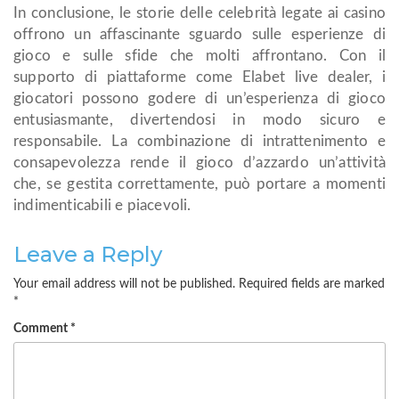
In conclusione, le storie delle celebrità legate ai casino
offrono un affascinante sguardo sulle esperienze di
gioco e sulle sfide che molti affrontano. Con il
supporto di piattaforme come Elabet live dealer, i
giocatori possono godere di un’esperienza di gioco
entusiasmante, divertendosi in modo sicuro e
responsabile. La combinazione di intrattenimento e
consapevolezza rende il gioco d’azzardo un’attività
che, se gestita correttamente, può portare a momenti
indimenticabili e piacevoli.
Leave a Reply
Your email address will not be published.
Required fields are marked
*
Comment
*