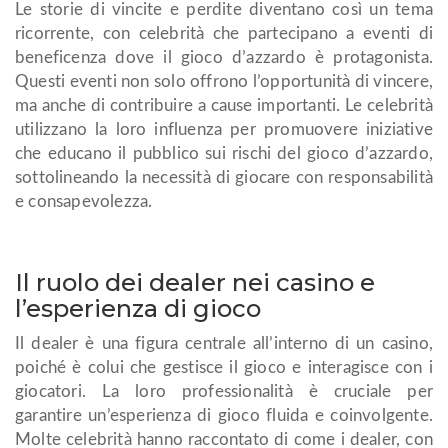
Le storie di vincite e perdite diventano così un tema
ricorrente, con celebrità che partecipano a eventi di
beneficenza dove il gioco d’azzardo è protagonista.
Questi eventi non solo offrono l’opportunità di vincere,
ma anche di contribuire a cause importanti. Le celebrità
utilizzano la loro influenza per promuovere iniziative
che educano il pubblico sui rischi del gioco d’azzardo,
sottolineando la necessità di giocare con responsabilità
e consapevolezza.
Il ruolo dei dealer nei casino e
l’esperienza di gioco
Il dealer è una figura centrale all’interno di un casino,
poiché è colui che gestisce il gioco e interagisce con i
giocatori. La loro professionalità è cruciale per
garantire un’esperienza di gioco fluida e coinvolgente.
Molte celebrità hanno raccontato di come i dealer, con