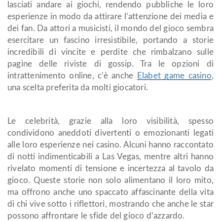
lasciati andare ai giochi, rendendo pubbliche le loro
esperienze in modo da attirare l’attenzione dei media e
dei fan. Da attori a musicisti, il mondo del gioco sembra
esercitare un fascino irresistibile, portando a storie
incredibili di vincite e perdite che rimbalzano sulle
pagine delle riviste di gossip. Tra le opzioni di
intrattenimento online, c’è anche
Elabet game casino
,
una scelta preferita da molti giocatori.
Le celebrità, grazie alla loro visibilità, spesso
condividono aneddoti divertenti o emozionanti legati
alle loro esperienze nei casino. Alcuni hanno raccontato
di notti indimenticabili a Las Vegas, mentre altri hanno
rivelato momenti di tensione e incertezza al tavolo da
gioco. Queste storie non solo alimentano il loro mito,
ma offrono anche uno spaccato affascinante della vita
di chi vive sotto i riflettori, mostrando che anche le star
possono affrontare le sfide del gioco d’azzardo.