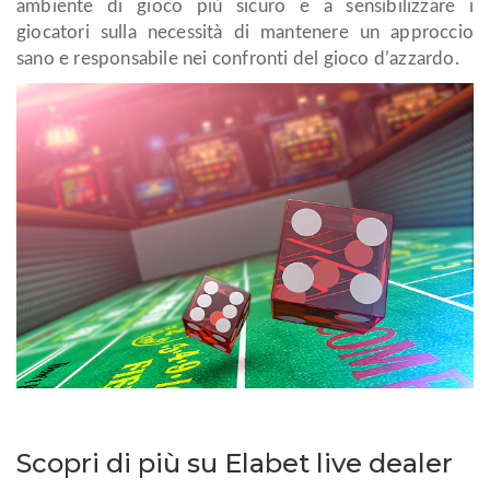
ambiente di gioco più sicuro e a sensibilizzare i
giocatori sulla necessità di mantenere un approccio
sano e responsabile nei confronti del gioco d’azzardo.
Scopri di più su Elabet live dealer