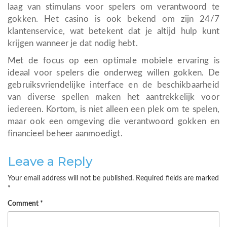
laag van stimulans voor spelers om verantwoord te
gokken. Het casino is ook bekend om zijn 24/7
klantenservice, wat betekent dat je altijd hulp kunt
krijgen wanneer je dat nodig hebt.
Met de focus op een optimale mobiele ervaring is
ideaal voor spelers die onderweg willen gokken. De
gebruiksvriendelijke interface en de beschikbaarheid
van diverse spellen maken het aantrekkelijk voor
iedereen. Kortom, is niet alleen een plek om te spelen,
maar ook een omgeving die verantwoord gokken en
financieel beheer aanmoedigt.
Leave a Reply
Your email address will not be published.
Required fields are marked
*
Comment
*