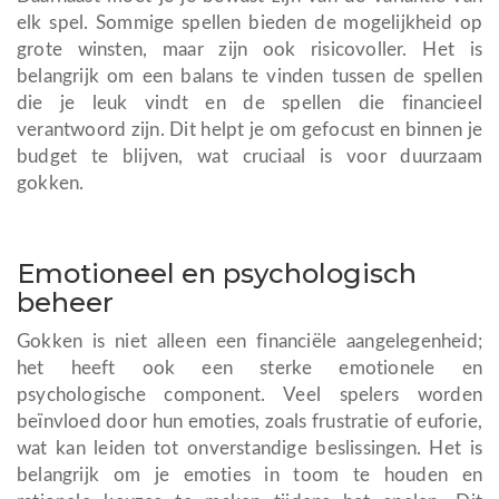
elk spel. Sommige spellen bieden de mogelijkheid op
grote winsten, maar zijn ook risicovoller. Het is
belangrijk om een balans te vinden tussen de spellen
die je leuk vindt en de spellen die financieel
verantwoord zijn. Dit helpt je om gefocust en binnen je
budget te blijven, wat cruciaal is voor duurzaam
gokken.
Emotioneel en psychologisch
beheer
Gokken is niet alleen een financiële aangelegenheid;
het heeft ook een sterke emotionele en
psychologische component. Veel spelers worden
beïnvloed door hun emoties, zoals frustratie of euforie,
wat kan leiden tot onverstandige beslissingen. Het is
belangrijk om je emoties in toom te houden en