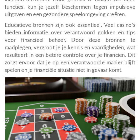
functies, kun je jezelf beschermen tegen impulsieve
uitgaven en een gezondere speelomgeving creëren.
Educatieve bronnen zijn ook essentieel. Veel casino’s
bieden informatie over verantwoord gokken en tips
voor financieel beheer. Door deze bronnen te
raadplegen, vergroot je je kennis en vaardigheden, wat
resulteert in een betere controle over je financiën. Dit
zorgt ervoor dat je op een verantwoorde manier blijft
spelen en je financiële situatie niet in gevaar komt.