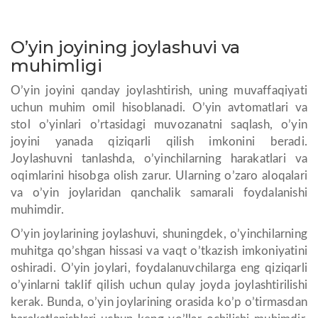
O’yin joyining joylashuvi va
muhimligi
O’yin joyini qanday joylashtirish, uning muvaffaqiyati
uchun muhim omil hisoblanadi. O’yin avtomatlari va
stol o’yinlari o’rtasidagi muvozanatni saqlash, o’yin
joyini yanada qiziqarli qilish imkonini beradi.
Joylashuvni tanlashda, o’yinchilarning harakatlari va
oqimlarini hisobga olish zarur. Ularning o’zaro aloqalari
va o’yin joylaridan qanchalik samarali foydalanishi
muhimdir.
O’yin joylarining joylashuvi, shuningdek, o’yinchilarning
muhitga qo’shgan hissasi va vaqt o’tkazish imkoniyatini
oshiradi. O’yin joylari, foydalanuvchilarga eng qiziqarli
o’yinlarni taklif qilish uchun qulay joyda joylashtirilishi
kerak. Bunda, o’yin joylarining orasida ko’p o’tirmasdan