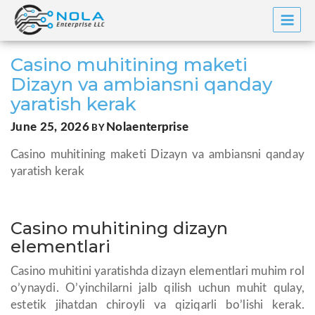
Skip
to
content
Casino muhitining maketi
Dizayn va ambiansni qanday
yaratish kerak
POSTED
June 25, 2026
Nolaenterprise
BY
ON
Casino muhitining maketi Dizayn va ambiansni qanday
yaratish kerak
Casino muhitining dizayn
elementlari
Casino muhitini yaratishda dizayn elementlari muhim rol
o’ynaydi. O’yinchilarni jalb qilish uchun muhit qulay,
estetik jihatdan chiroyli va qiziqarli bo’lishi kerak.