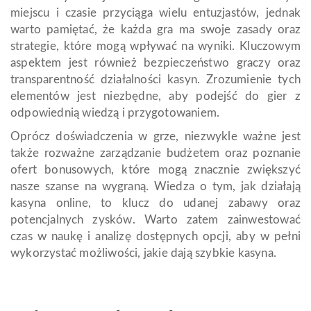
miejscu i czasie przyciąga wielu entuzjastów, jednak
warto pamiętać, że każda gra ma swoje zasady oraz
strategie, które mogą wpływać na wyniki. Kluczowym
aspektem jest również bezpieczeństwo graczy oraz
transparentność działalności kasyn. Zrozumienie tych
elementów jest niezbędne, aby podejść do gier z
odpowiednią wiedzą i przygotowaniem.
Oprócz doświadczenia w grze, niezwykle ważne jest
także rozważne zarządzanie budżetem oraz poznanie
ofert bonusowych, które mogą znacznie zwiększyć
nasze szanse na wygraną. Wiedza o tym, jak działają
kasyna online, to klucz do udanej zabawy oraz
potencjalnych zysków. Warto zatem zainwestować
czas w naukę i analizę dostępnych opcji, aby w pełni
wykorzystać możliwości, jakie dają szybkie kasyna.