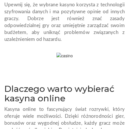
Upewnij się, że wybrane kasyno korzysta z technologii
szyfrowania danych i ma pozytywne opinie od innych
graczy. Dobrze jest również znać zasady
odpowiedzialnej gry oraz umiejętnie zarządzać swoim
budżetem, aby uniknąć problemów związanych z
uzależnieniem od hazardu.
Dlaczego warto wybierać
kasyna online
Kasyna online to fascynujący świat rozrywki, który
oferuje wiele możliwości. Dzięki różnorodności gier,
bonusów oraz wygodnej obsłudze, każdy gracz może