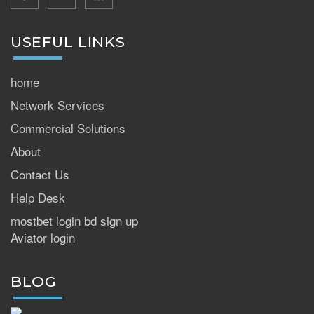
USEFUL LINKS
home
Network Services
Commercial Solutions
About
Contact Us
Help Desk
mostbet login bd sign up
Aviator login
BLOG