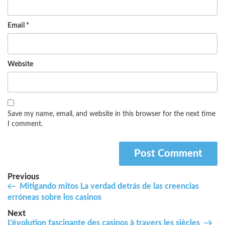
Email
*
Website
Save my name, email, and website in this browser for the next time
I comment.
Post
Previous
Previous
Mitigando mitos La verdad detrás de las creencias
navigation
Post
erróneas sobre los casinos
Next
Next
L'évolution fascinante des casinos à travers les siècles