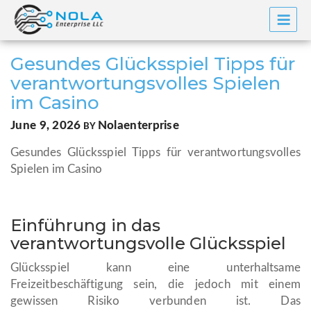
Skip
to
content
Gesundes Glücksspiel Tipps für
verantwortungsvolles Spielen
im Casino
POSTED
June 9, 2026
Nolaenterprise
BY
ON
Gesundes Glücksspiel Tipps für verantwortungsvolles
Spielen im Casino
Einführung in das
verantwortungsvolle Glücksspiel
Glücksspiel kann eine unterhaltsame
Freizeitbeschäftigung sein, die jedoch mit einem
gewissen Risiko verbunden ist. Das