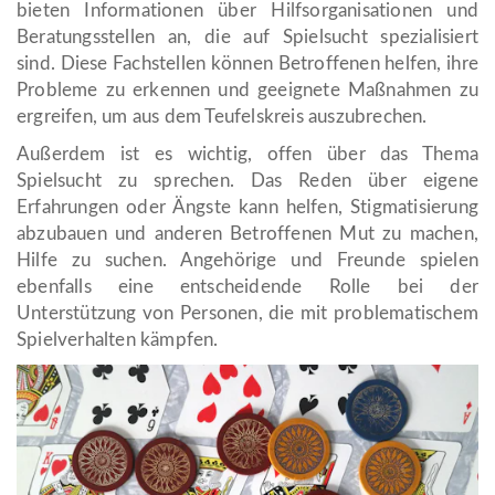
bieten Informationen über Hilfsorganisationen und
Beratungsstellen an, die auf Spielsucht spezialisiert
sind. Diese Fachstellen können Betroffenen helfen, ihre
Probleme zu erkennen und geeignete Maßnahmen zu
ergreifen, um aus dem Teufelskreis auszubrechen.
Außerdem ist es wichtig, offen über das Thema
Spielsucht zu sprechen. Das Reden über eigene
Erfahrungen oder Ängste kann helfen, Stigmatisierung
abzubauen und anderen Betroffenen Mut zu machen,
Hilfe zu suchen. Angehörige und Freunde spielen
ebenfalls eine entscheidende Rolle bei der
Unterstützung von Personen, die mit problematischem
Spielverhalten kämpfen.