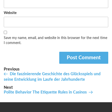
Website
Save my name, email, and website in this browser for the next time
I comment.
Post
Previous
Previous
Die faszinierende Geschichte des Glücksspiels und
navigation
Post
seine Entwicklung im Laufe der Jahrhunderte
Next
Next
Polite Behavior The Etiquette Rules in Casinos
Post