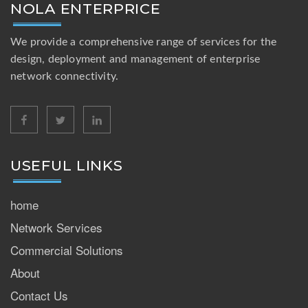
NOLA ENTERPRICE
We provide a comprehensive range of services for the
design, deployment and management of enterprise
network connectivity.
facebook
twitter
linkedin
USEFUL LINKS
home
Network Services
Commercial Solutions
About
Contact Us