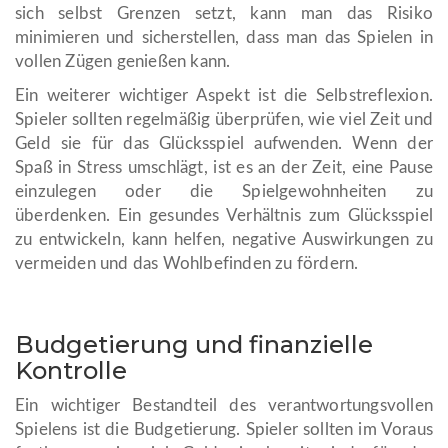
sich selbst Grenzen setzt, kann man das Risiko
minimieren und sicherstellen, dass man das Spielen in
vollen Zügen genießen kann.
Ein weiterer wichtiger Aspekt ist die Selbstreflexion.
Spieler sollten regelmäßig überprüfen, wie viel Zeit und
Geld sie für das Glücksspiel aufwenden. Wenn der
Spaß in Stress umschlägt, ist es an der Zeit, eine Pause
einzulegen oder die Spielgewohnheiten zu
überdenken. Ein gesundes Verhältnis zum Glücksspiel
zu entwickeln, kann helfen, negative Auswirkungen zu
vermeiden und das Wohlbefinden zu fördern.
Budgetierung und finanzielle
Kontrolle
Ein wichtiger Bestandteil des verantwortungsvollen
Spielens ist die Budgetierung. Spieler sollten im Voraus