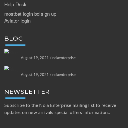
Help Desk
mostbet login bd sign up
Aviator login
BLOG
August 19, 2021 / nolaenterprise
August 19, 2021 / nolaenterprise
NEWSLETTER
Subscribe to the Nola Enterprise mailing list to receive
updates on new arrivals special offers information..