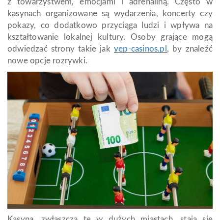
z towarzystwem, emocjami i adrenaliną. Często w
kasynach organizowane są wydarzenia, koncerty czy
pokazy, co dodatkowo przyciąga ludzi i wpływa na
kształtowanie lokalnej kultury. Osoby grające mogą
odwiedzać strony takie jak
yep-casinos.pl
, by znaleźć
nowe opcje rozrywki.
Kasyna, zwłaszcza te w dużych miastach, stają się