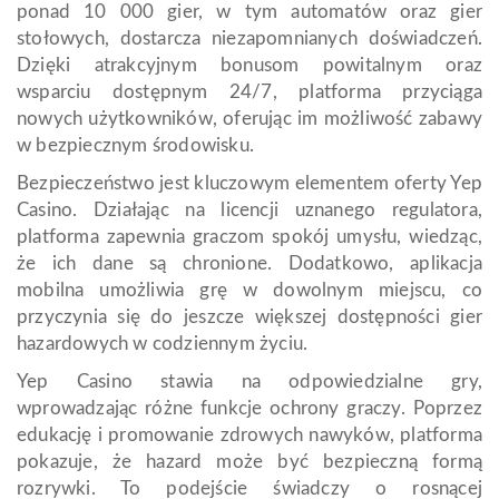
ponad 10 000 gier, w tym automatów oraz gier
stołowych, dostarcza niezapomnianych doświadczeń.
Dzięki atrakcyjnym bonusom powitalnym oraz
wsparciu dostępnym 24/7, platforma przyciąga
nowych użytkowników, oferując im możliwość zabawy
w bezpiecznym środowisku.
Bezpieczeństwo jest kluczowym elementem oferty Yep
Casino. Działając na licencji uznanego regulatora,
platforma zapewnia graczom spokój umysłu, wiedząc,
że ich dane są chronione. Dodatkowo, aplikacja
mobilna umożliwia grę w dowolnym miejscu, co
przyczynia się do jeszcze większej dostępności gier
hazardowych w codziennym życiu.
Yep Casino stawia na odpowiedzialne gry,
wprowadzając różne funkcje ochrony graczy. Poprzez
edukację i promowanie zdrowych nawyków, platforma
pokazuje, że hazard może być bezpieczną formą
rozrywki. To podejście świadczy o rosnącej