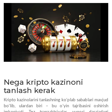
Nega kripto kazinoni
tanlash kerak
Kripto kazinolarini tanlashning ko’plab sabablari mavjud
bo’lib, ulardan biri – bu o’yin tajribasini oshirish
imkoniyati. Tez tranzaktsiyalar, yuqori darajadagi