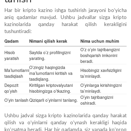
Har bir kripto kazino ishga tushirish jarayoni bo’yicha
aniq qadamlar mavjud. Ushbu jadvallar sizga kripto
kazinolarida qanday harakat qilish kerakligini
tushuntiradi:
Qadam
Nimani qilish kerak
Nima uchun muhim
O’z o’yin tajribangizni
Hisob
Saytda o’z profilingizni
boshqarish imkonini
yaratish
yarating.
beradi.
O’zingiz haqingizda
Ma’lumotlarni
Hisobingiz xavfsizligini
ma’lumotlarni kiritish va
tasdiqlash
ta’minlaydi.
tasdiqlang.
Depozit
Kiritilgan kriptovalyutani
O’yinlarga kirishingizni
qo’yish
hisobingizga o’tkazing.
ta’minlaydi.
O’yin tajribangizni
O’yin tanlash
Qiziqarli o’yinlarni tanlang.
oshiradi.
Ushbu jadval sizga kripto kazinolarida qanday harakat
qilish va o’yinlarni qanday o’ynash kerakligi haqida
ko’rsatma beradi. Har bir qadamda, siz yanada ko’proq