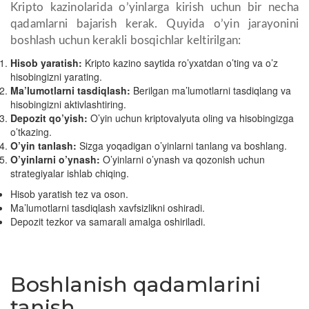
Kripto kazinolarida o’yinlarga kirish uchun bir necha
qadamlarni bajarish kerak. Quyida o’yin jarayonini
boshlash uchun kerakli bosqichlar keltirilgan:
Hisob yaratish:
Kripto kazino saytida ro’yxatdan o’ting va o’z
hisobingizni yarating.
Ma’lumotlarni tasdiqlash:
Berilgan ma’lumotlarni tasdiqlang va
hisobingizni aktivlashtiring.
Depozit qo’yish:
O’yin uchun kriptovalyuta oling va hisobingizga
o’tkazing.
O’yin tanlash:
Sizga yoqadigan o’yinlarni tanlang va boshlang.
O’yinlarni o’ynash:
O’yinlarni o’ynash va qozonish uchun
strategiyalar ishlab chiqing.
Hisob yaratish tez va oson.
Ma’lumotlarni tasdiqlash xavfsizlikni oshiradi.
Depozit tezkor va samarali amalga oshiriladi.
Boshlanish qadamlarini
tanish