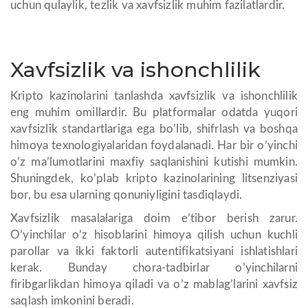
uchun qulaylik, tezlik va xavfsizlik muhim fazilatlardir.
Xavfsizlik va ishonchlilik
Kripto kazinolarini tanlashda xavfsizlik va ishonchlilik
eng muhim omillardir. Bu platformalar odatda yuqori
xavfsizlik standartlariga ega bo’lib, shifrlash va boshqa
himoya texnologiyalaridan foydalanadi. Har bir o’yinchi
o’z ma’lumotlarini maxfiy saqlanishini kutishi mumkin.
Shuningdek, ko’plab kripto kazinolarining litsenziyasi
bor, bu esa ularning qonuniyligini tasdiqlaydi.
Xavfsizlik masalalariga doim e’tibor berish zarur.
O’yinchilar o’z hisoblarini himoya qilish uchun kuchli
parollar va ikki faktorli autentifikatsiyani ishlatishlari
kerak. Bunday chora-tadbirlar o’yinchilarni
firibgarlikdan himoya qiladi va o’z mablag’larini xavfsiz
saqlash imkonini beradi.