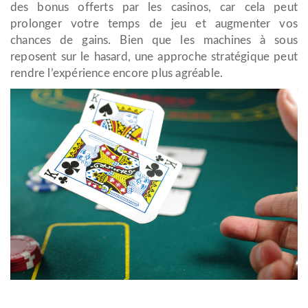
des bonus offerts par les casinos, car cela peut
prolonger votre temps de jeu et augmenter vos
chances de gains. Bien que les machines à sous
reposent sur le hasard, une approche stratégique peut
rendre l’expérience encore plus agréable.