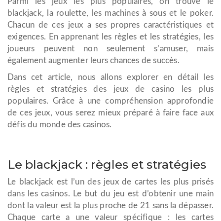
Parmi les jeux les plus populaires, on trouve le
blackjack, la roulette, les machines à sous et le poker.
Chacun de ces jeux a ses propres caractéristiques et
exigences. En apprenant les règles et les stratégies, les
joueurs peuvent non seulement s’amuser, mais
également augmenter leurs chances de succès.
Dans cet article, nous allons explorer en détail les
règles et stratégies des jeux de casino les plus
populaires. Grâce à une compréhension approfondie
de ces jeux, vous serez mieux préparé à faire face aux
défis du monde des casinos.
Le blackjack : règles et stratégies
Le blackjack est l’un des jeux de cartes les plus prisés
dans les casinos. Le but du jeu est d’obtenir une main
dont la valeur est la plus proche de 21 sans la dépasser.
Chaque carte a une valeur spécifique : les cartes