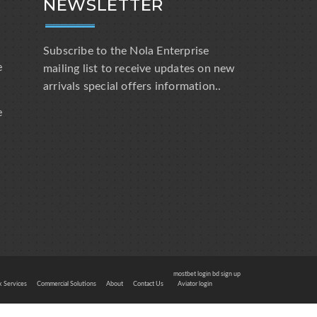
NEWSLETTER
Subscribe to the Nola Enterprise
e
mailing list to receive updates on new
arrivals special offers information..
e
mostbet login bd sign up
 Services
Commercial Solutions
About
Contact Us
Aviator login