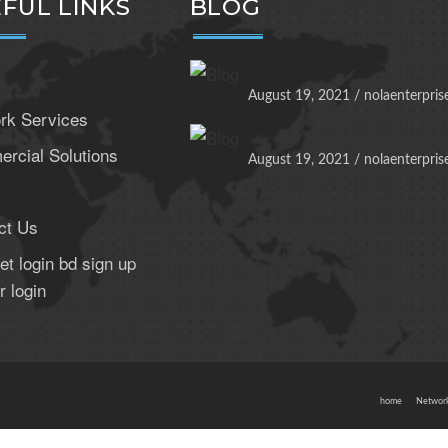
FUL LINKS
BLOG
August 19, 2021 / nolaenterpris
rk Services
rcial Solutions
August 19, 2021 / nolaenterpris
ct Us
t login bd sign up
r login
home
Network