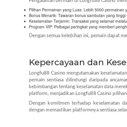
Pengalaman bermain di Longfu88 Casino memb
Pilihan Permainan yang Luas: Lebih 5000 permainan ya
Bonus Menarik: Tawaran bonus sambutan yang tingg
Keselamatan Terjamin: Transaksi yang selamat melalu
Program VIP: Pelbagai peringkat yang memberi pengh
Dengan semua kelebihan ini, pemain dapat m
Kepercayaan dan Kes
Longfu88 Casino mengutamakan keselamatan 
pemain sentiasa dilindungi daripada anca
kebimbangan tentang keselamatan data merek
platform, menjadikan Longfu88 Casino pilihan 
Dengan komitmen terhadap keselamatan dan
dengan memastikan platformnya sentiasa sela