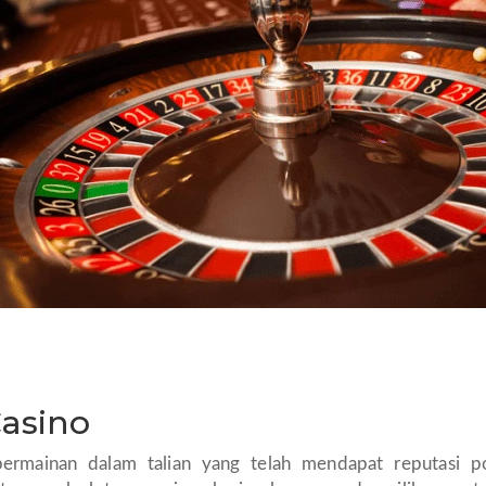
asino
ermainan dalam talian yang telah mendapat reputasi po