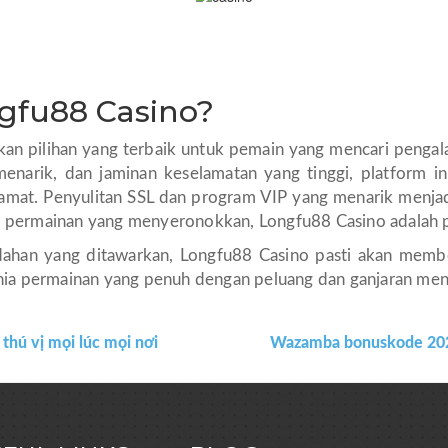
gfu88 Casino?
kan pilihan yang terbaik untuk pemain yang mencari penga
enarik, dan jaminan keselamatan yang tinggi, platform i
amat. Penyulitan SSL dan program VIP yang menarik menjad
 permainan yang menyeronokkan, Longfu88 Casino adalah pi
ahan yang ditawarkan, Longfu88 Casino pasti akan membe
unia permainan yang penuh dengan peluang dan ganjaran men
thú vị mọi lúc mọi nơi
Wazamba bonuskode 2026: