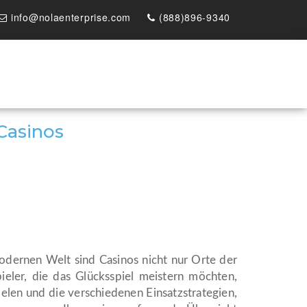
info@nolaenterprise.com
(888)896-9340
 Casinos
 modernen Welt sind Casinos nicht nur Orte der
ieler, die das Glücksspiel meistern möchten,
elen und die verschiedenen Einsatzstrategien,