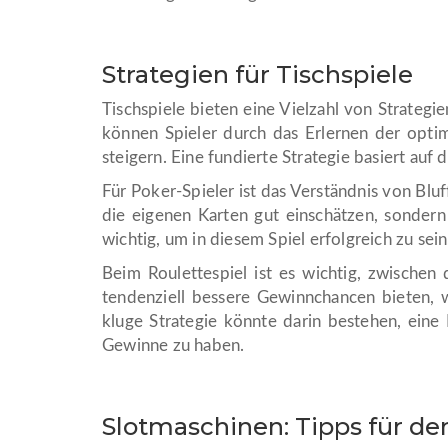
Strategien für Tischspiele
Tischspiele bieten eine Vielzahl von Strateg
können Spieler durch das Erlernen der optim
steigern. Eine fundierte Strategie basiert auf
Für Poker-Spieler ist das Verständnis von Bluf
die eigenen Karten gut einschätzen, sonder
wichtig, um in diesem Spiel erfolgreich zu sein
Beim Roulettespiel ist es wichtig, zwischen
tendenziell bessere Gewinnchancen bieten, 
kluge Strategie könnte darin bestehen, eine
Gewinne zu haben.
Slotmaschinen: Tipps für de