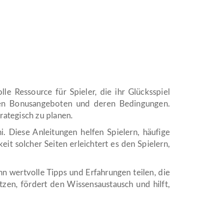
le Ressource für Spieler, die ihr Glücksspiel
len Bonusangeboten und deren Bedingungen.
rategisch zu planen.
i. Diese Anleitungen helfen Spielern, häufige
t solcher Seiten erleichtert es den Spielern,
nn wertvolle Tipps und Erfahrungen teilen, die
tzen, fördert den Wissensaustausch und hilft,