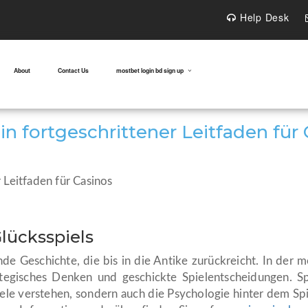
Help Desk
About
Contact Us
mostbet login bd sign up
in fortgeschrittener Leitfaden für
 Leitfaden für Casinos
Glücksspiels
nde Geschichte, die bis in die Antike zurückreicht. In der
tegisches Denken und geschickte Spielentscheidungen. Sp
iele verstehen, sondern auch die Psychologie hinter dem Spi