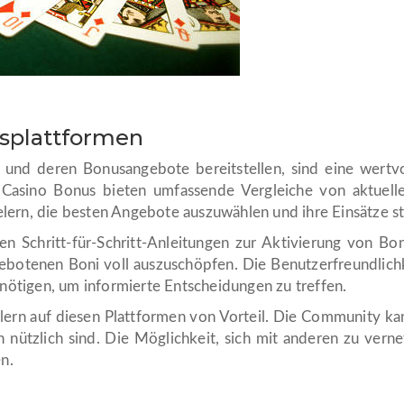
nsplattformen
und deren Bonusangebote bereitstellen, sind eine wertvol
 Casino Bonus bieten umfassende Vergleiche von aktuel
lern, die besten Angebote auszuwählen und ihre Einsätze st
en Schritt-für-Schritt-Anleitungen zur Aktivierung von Bon
ebotenen Boni voll auszuschöpfen. Die Benutzerfreundlichkei
benötigen, um informierte Entscheidungen zu treffen.
elern auf diesen Plattformen von Vorteil. Die Community ka
 nützlich sind. Die Möglichkeit, sich mit anderen zu verne
en.