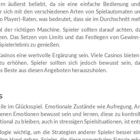
lern äußerst beliebt, da sie eine einfache Bedienung u
er sich mit den verschiedenen Arten von Spielautomaten u
 Player)-Raten, was bedeutet, dass sie im Durchschnitt me
l der richtigen Maschine. Spieler sollten darauf achten, d
zen. Das Setzen von Limits und das Festlegen von Gewinn-
Spielerlebnis zu genießen.
nos eine wertvolle Ergänzung sein. Viele Casinos bieten 
 zu erhöhen. Spieler sollten sich jedoch bewusst sein, 
das Beste aus diesen Angeboten herauszuholen.
s
olle im Glücksspiel. Emotionale Zustände wie Aufregung, 
eigenen Emotionen bewusst sein und lernen, diese zu kontro
tional zu bleiben, auch in stressigen Spielsituationen, ist en
ogie wichtig, um die Strategien anderer Spieler besser e
re Hand geben. Spieler, die diese nonverbalen Signale er