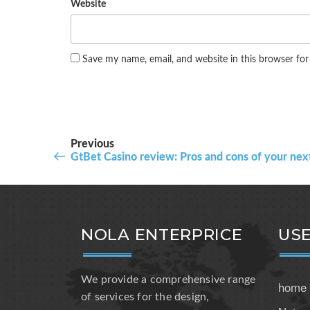
Website
Save my name, email, and website in this browser fo
Post
Previous
Previous
GtBet Casino review: Pros and cons of your nex
Post
navigation
NOLA ENTERPRICE
USE
We provide a comprehensive range
home
of services for the design,