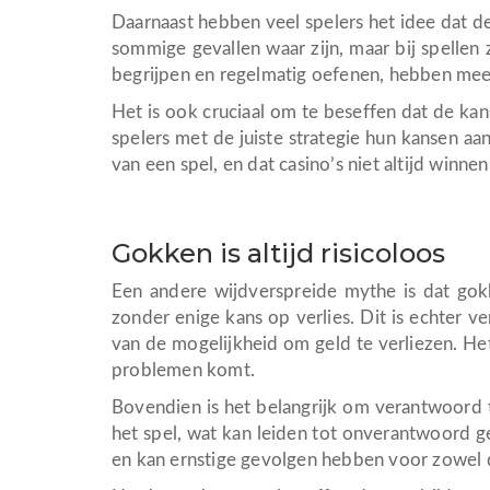
Daarnaast hebben veel spelers het idee dat de 
sommige gevallen waar zijn, maar bij spellen
begrijpen en regelmatig oefenen, hebben mee
Het is ook cruciaal om te beseffen dat de kans
spelers met de juiste strategie hun kansen aa
van een spel, en dat casino’s niet altijd winnen
Gokken is altijd risicoloos
Een andere wijdverspreide mythe is dat go
zonder enige kans op verlies. Dit is echter v
van de mogelijkheid om geld te verliezen. Het
problemen komt.
Bovendien is het belangrijk om verantwoord 
het spel, wat kan leiden tot onverantwoord g
en kan ernstige gevolgen hebben voor zowel 