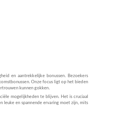
gheid en aantrekkelijke bonussen. Bezoekers
elkomstbonussen. Onze focus ligt op het bieden
 vertrouwen kunnen gokken.
ële mogelijkheden te blijven. Het is cruciaal
n leuke en spannende ervaring moet zijn, mits