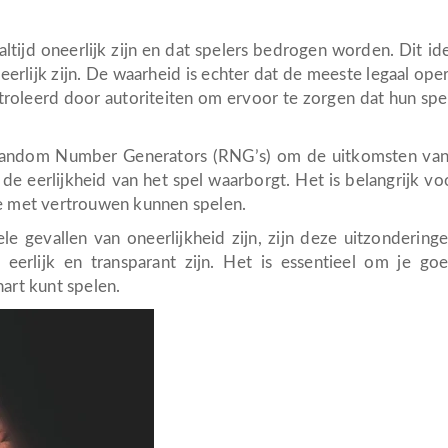
ltijd oneerlijk zijn en dat spelers bedrogen worden. Dit id
eerlijk zijn. De waarheid is echter dat de meeste legaal ope
oleerd door autoriteiten om ervoor te zorgen dat hun spelle
Random Number Generators (RNG’s) om de uitkomsten van h
at de eerlijkheid van het spel waarborgt. Het is belangrijk 
ze met vertrouwen kunnen spelen.
tele gevallen van oneerlijkheid zijn, zijn deze uitzonderin
erlijk en transparant zijn. Het is essentieel om je go
hart kunt spelen.