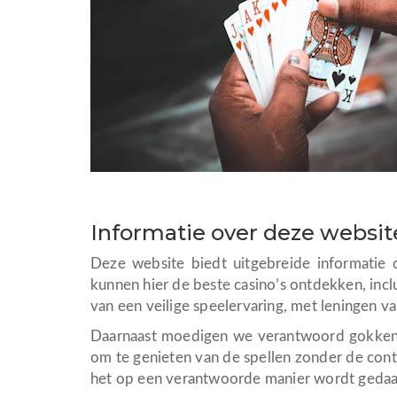
Informatie over deze websit
Deze website biedt uitgebreide informatie 
kunnen hier de beste casino’s ontdekken, incl
van een veilige speelervaring, met leningen v
Daarnaast moedigen we verantwoord gokken aan
om te genieten van de spellen zonder de cont
het op een verantwoorde manier wordt gedaa