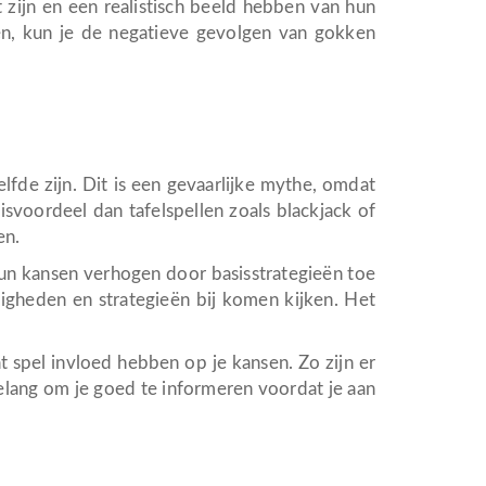
t zijn en een realistisch beeld hebben van hun
en, kun je de negatieve gevolgen van gokken
lfde zijn. Dit is een gevaarlijke mythe, omdat
svoordeel dan tafelspellen zoals blackjack of
en.
 hun kansen verhogen door basisstrategieën toe
digheden en strategieën bij komen kijken. Het
at spel invloed hebben op je kansen. Zo zijn er
belang om je goed te informeren voordat je aan