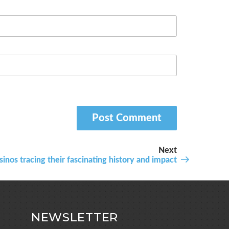
Next
Next
sinos tracing their fascinating history and impact
Post
NEWSLETTER