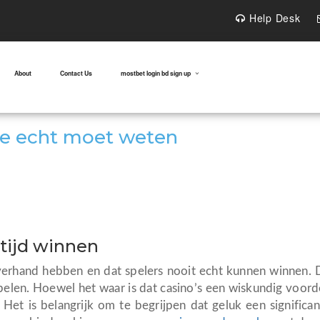
Help Desk
About
Contact Us
mostbet login bd sign up
je echt moet weten
ltijd winnen
verhand hebben en dat spelers nooit echt kunnen winnen. 
elen. Hoewel het waar is dat casino’s een wiskundig voorde
Het is belangrijk om te begrijpen dat geluk een significante