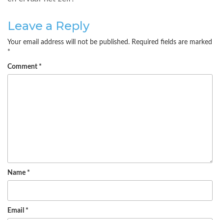
Leave a Reply
Your email address will not be published.
Required fields are marked
*
Comment
*
Name
*
Email
*