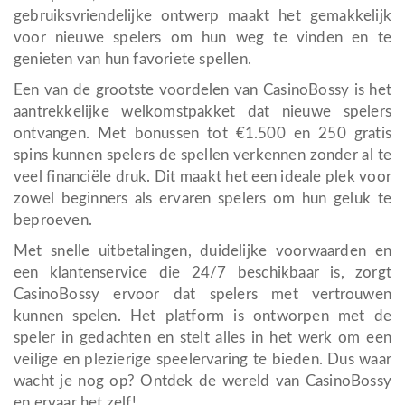
gebruiksvriendelijke ontwerp maakt het gemakkelijk
voor nieuwe spelers om hun weg te vinden en te
genieten van hun favoriete spellen.
Een van de grootste voordelen van CasinoBossy is het
aantrekkelijke welkomstpakket dat nieuwe spelers
ontvangen. Met bonussen tot €1.500 en 250 gratis
spins kunnen spelers de spellen verkennen zonder al te
veel financiële druk. Dit maakt het een ideale plek voor
zowel beginners als ervaren spelers om hun geluk te
beproeven.
Met snelle uitbetalingen, duidelijke voorwaarden en
een klantenservice die 24/7 beschikbaar is, zorgt
CasinoBossy ervoor dat spelers met vertrouwen
kunnen spelen. Het platform is ontworpen met de
speler in gedachten en stelt alles in het werk om een
veilige en plezierige speelervaring te bieden. Dus waar
wacht je nog op? Ontdek de wereld van CasinoBossy
en ervaar het zelf!