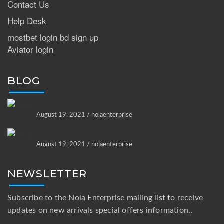
Contact Us
Help Desk
mostbet login bd sign up
Aviator login
BLOG
August 19, 2021 / nolaenterprise
August 19, 2021 / nolaenterprise
NEWSLETTER
Subscribe to the Nola Enterprise mailing list to receive
updates on new arrivals special offers information..