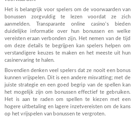
Het is belangrijk voor spelers om de voorwaarden van
bonussen zorgvuldig te lezen voordat ze zich
aanmelden. Transparante online casino’s bieden
duidelijke informatie over hun bonussen en welke
vereisten eraan verbonden zijn. Het nemen van de tijd
om deze details te begrijpen kan spelers helpen om
verstandigere keuzes te maken en het meeste uit hun
casinervaring te halen.
Bovendien denken veel spelers dat ze nooit een bonus
kunnen vrijspelen. Dit is een andere misvatting; met de
juiste strategie en een goed begrip van de spellen kan
het mogelijk zijn om bonussen effectief te gebruiken.
Het is aan te raden om spellen te kiezen met een
hogere uitbetaling en lagere inzetvereisten om de kans
op het vrijspelen van bonussen te vergroten.