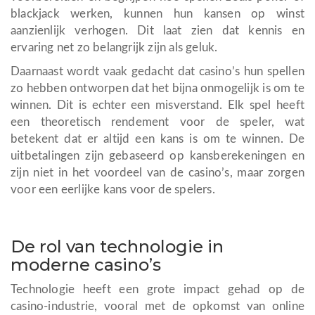
blackjack werken, kunnen hun kansen op winst
aanzienlijk verhogen. Dit laat zien dat kennis en
ervaring net zo belangrijk zijn als geluk.
Daarnaast wordt vaak gedacht dat casino’s hun spellen
zo hebben ontworpen dat het bijna onmogelijk is om te
winnen. Dit is echter een misverstand. Elk spel heeft
een theoretisch rendement voor de speler, wat
betekent dat er altijd een kans is om te winnen. De
uitbetalingen zijn gebaseerd op kansberekeningen en
zijn niet in het voordeel van de casino’s, maar zorgen
voor een eerlijke kans voor de spelers.
De rol van technologie in
moderne casino’s
Technologie heeft een grote impact gehad op de
casino-industrie, vooral met de opkomst van online