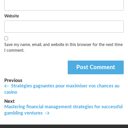
Website
Save my name, email, and website in this browser for the next time
I comment.
Post
Previous
Previous
Stratégies gagnantes pour maximiser vos chances au
navigation
Post
casino
Next
Next
Mastering financial management strategies for successful
Post
gambling ventures