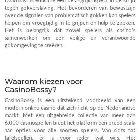
Daarnaast is educatie een belangrijk aspect in de strijd
tegen gokverslaving. Het bevorderen van bewustzijn
over de signalen van problematisch gokken kan spelers
helpen om vroegtijdig in te grijpen en hulp te zoeken.
Het is belangrijk dat zowel spelers als casino’s
samenwerken om een veilige en verantwoorde
gokomgeving te creëren.
Waarom kiezen voor
CasinoBossy?
CasinoBossy is een uitstekend voorbeeld van een
modern online casino dat zich richt op de Nederlandse
markt. Met een uitgebreide collectie van meer dan
6.000 casinospellen biedt het platform een breed scala
aan opties voor alle soorten spelers. Van slots tot
tafelspellen, er is voor ieder wat wils. Het