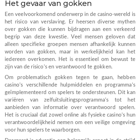
Het gevaar van gokken
Een veelvoorkomend onderwerp in de casino-wereld is
het risico van verslaving. Er heersen diverse mythen
over gokken die kunnen bijdragen aan een verkeerd
begrip van deze kwestie. Veel mensen geloven dat
alleen specifieke groepen mensen afhankelijk kunnen
worden van gokken, maar in werkelijkheid kan het
iedereen overkomen. Het is essentieel om bewust te
zijn van de risico’s en verantwoord te gokken.
Om problematisch gokken tegen te gaan, hebben
casino’s verschillende hulpmiddelen en programma’s
geïmplementeerd om spelers te ondersteunen. Dit kan
variëren van zelfuitsluitingsprogramma’s tot het
aanbieden van informatie over verantwoord spelen.
Het is cruciaal dat zowel online als fysieke casino’s hun
verantwoordelijkheid nemen om een veilige omgeving
voor hun spelers te waarborgen.