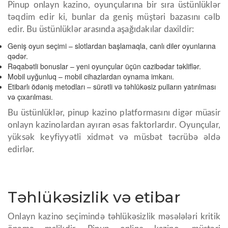
Pinup onlayn kazino, oyunçularına bir sıra üstünlüklər
təqdim edir ki, bunlar da geniş müştəri bazasını cəlb
edir. Bu üstünlüklər arasında aşağıdakılar daxildir:
Geniş oyun seçimi – slotlardan başlamaqla, canlı diler oyunlarına
qədər.
Rəqabətli bonuslar – yeni oyunçular üçün cazibədar təkliflər.
Mobil uyğunluq – mobil cihazlardan oynama imkanı.
Etibarlı ödəniş metodları – sürətli və təhlükəsiz pulların yatırılması
və çıxarılması.
Bu üstünlüklər, pinup kazino platformasını digər müasir
onlayn kazinolardan ayıran əsas faktorlardır. Oyunçular,
yüksək keyfiyyətli xidmət və müsbət təcrübə əldə
edirlər.
Təhlükəsizlik və etibar
Onlayn kazino seçimində təhlükəsizlik məsələləri kritik