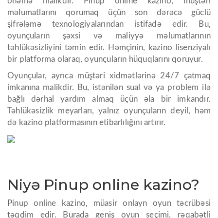
önəmə malikdir. Pinup online kazino, müştəri
məlumatlarını qorumaq üçün son dərəcə güclü
şifrələmə texnologiyalarından istifadə edir. Bu,
oyunçuların şəxsi və maliyyə məlumatlarının
təhlükəsizliyini təmin edir. Həmçinin, kazino lisenziyalı
bir platforma olaraq, oyunçuların hüquqlarını qoruyur.
Oyunçular, ayrıca müştəri xidmətlərinə 24/7 çatmaq
imkanına malikdir. Bu, istənilən sual və ya problem ilə
bağlı dərhal yardım almaq üçün əla bir imkandır.
Təhlükəsizlik meyarları, yalnız oyunçuların deyil, həm
də kazino platformasının etibarlılığını artırır.
Niyə Pinup online kazino?
Pinup online kazino, müasir onlayn oyun təcrübəsi
təqdim edir. Burada geniş oyun seçimi, rəqabətli