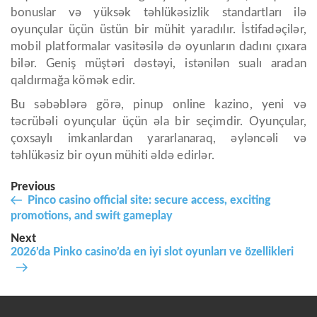
bonuslar və yüksək təhlükəsizlik standartları ilə
oyunçular üçün üstün bir mühit yaradılır. İstifadəçilər,
mobil platformalar vasitəsilə də oyunların dadını çıxara
bilər. Geniş müştəri dəstəyi, istənilən sualı aradan
qaldırmağa kömək edir.
Bu səbəblərə görə, pinup online kazino, yeni və
təcrübəli oyunçular üçün əla bir seçimdir. Oyunçular,
çoxsaylı imkanlardan yararlanaraq, əyləncəli və
təhlükəsiz bir oyun mühiti əldə edirlər.
Post
Previous
Previous
Pinco casino official site: secure access, exciting
navigation
Post
promotions, and swift gameplay
Next
Next
2026’da Pinko casino’da en iyi slot oyunları ve özellikleri
Post