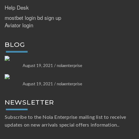
Help Desk
mostbet login bd sign up
Aviator login
BLOG
August 19, 2021 / nolaenterprise
August 19, 2021 / nolaenterprise
NEWSLETTER
Subscribe to the Nola Enterprise mailing list to receive
updates on new arrivals special offers information..