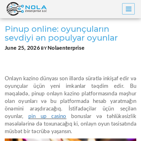
Skip
to
content
Pinup online: oyunçuların
sevdiyi ən populyar oyunlar
POSTED
June 25, 2026
Nolaenterprise
BY
ON
Onlayn kazino dünyası son illərdə sürətlə inkişaf edir və
oyunçular üçün yeni imkanlar təqdim edir. Bu
məqalədə, pinup onlayn kazino platformasında məşhur
olan oyunları və bu platformada hesab yaratmağın
önəmini araşdıracağıq. İstifadəçilər üçün seçilən
oyunlar,
pin up casino
bonuslar və təhlükəsizlik
məsələlərinə də toxunacağıq ki, onlayn oyun təsisatında
müsbət bir təcrübə yaşansın.