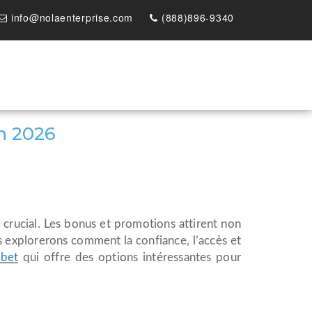
info@nolaenterprise.com
(888)896-9340
en 2026
 crucial. Les bonus et promotions attirent non
us explorerons comment la confiance, l’accès et
xbet
qui offre des options intéressantes pour