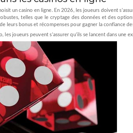
hoisit un casino en ligne. En 2026, les joueurs doivent s’assu
obustes, telles que le cryptage des données et des option
 de leurs bonus et récompenses pour gagner la confiance des
no, les joueurs peuvent s’assurer qu’ils se lancent dans une ex