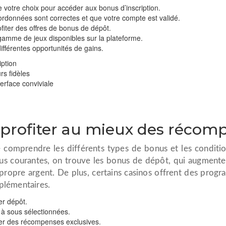
e votre choix pour accéder aux bonus d’inscription.
données sont correctes et que votre compte est validé.
iter des offres de bonus de dépôt.
amme de jeux disponibles sur la plateforme.
fférentes opportunités de gains.
iption
rs fidèles
erface conviviale
r profiter au mieux des récom
e comprendre les différents types de bonus et les conditi
s courantes, on trouve les bonus de dépôt, qui augmentent v
propre argent. De plus, certains casinos offrent des prog
plémentaires.
er dépôt.
s à sous sélectionnées.
ner des récompenses exclusives.