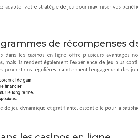
z adapter votre stratégie de jeu pour maximiser vos bénéfi
rogrammes de récompenses de
dans les casinos en ligne offre plusieurs avantages no
 mais ils rendent également l’expérience de jeu plus captiv
les promotions régulières maintiennent l’engagement des jou
otentiel de gain.
e financier.
sur le long terme.
spéciaux.
de jeu dynamique et gratifiante, essentielle pour la satisfa
ans les casinos en ligne