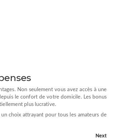
mpenses
antages. Non seulement vous avez accès à une
depuis le confort de votre domicile. Les bonus
ellement plus lucrative.
t un choix attrayant pour tous les amateurs de
Next
Next