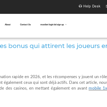
Help Desk
About
Contact Us
mostbet login bd sign up
s bonus qui attirent les joueurs 
mation rapide en 2026, et les récompenses y jouent un rôle
t également ceux qui sont déjà actifs. Dans cet article, no
de des casinos, en mettant également en avant
mobile 1