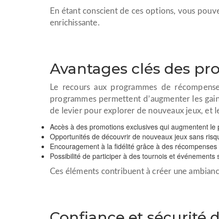
En étant conscient de ces options, vous pouve
enrichissante.
Avantages clés des p
Le recours aux programmes de récompenses 
programmes permettent d’augmenter les gains,
de levier pour explorer de nouveaux jeux, et 
Accès à des promotions exclusives qui augmentent le p
Opportunités de découvrir de nouveaux jeux sans risqu
Encouragement à la fidélité grâce à des récompenses 
Possibilité de participer à des tournois et événements 
Ces éléments contribuent à créer une ambiance 
Confiance et sécurité d