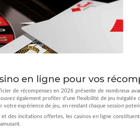
asino en ligne pour vos réco
néficier de récompenses en 2026 présente de nombreux av
ouvez également profiter d’une flexibilité de jeu inégalée 
votre expérience de jeu, en rendant chaque session potenti
et des incitations offertes, les casinos en ligne constituen
’amusant.