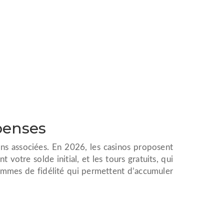
penses
ons associées. En 2026, les casinos proposent
otre solde initial, et les tours gratuits, qui
rammes de fidélité qui permettent d’accumuler