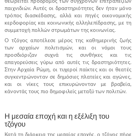
θεωρείται πρόδρομος των σύγχρονων επιτραπέζιων
παιχνιδιών. Αυτές οι δραστηριότητες δεν ήταν μόνο
τρόπος διασκέδασης, αλλά και πηγές οικονομικής
κερδοφορίας και κοινωνικής αλληλεπίδρασης, με τη
συμμετοχή πολλών στρωμάτων της κοινωνίας.
Ο τζόγος αποτέλεσε μέρος της καθημερινής ζωής
των αρχαίων πολιτισμών, και οι νόμοι τους
προσδιόριζαν συχνά τις συνθήκες και τις
απαγορεύσεις γύρω από αυτές τις δραστηριότητες.
Στην Αρχαία Ρώμη, οι τυχεροί παίκτες και οι θεατές
συγκεντρώνονταν σε δημόσιες πλατείες και αγώνες,
και οι νίκες τους επικυρώνονταν με βραβεία,
κάνοντάς τους πιο δημοφιλείς μεταξύ των πολιτών.
Η μεσαία εποχή και η εξέλιξη του
τζόγου
Κατά τη διάρκεια της μεσαίας εποχής, ο τζόγος πήρε