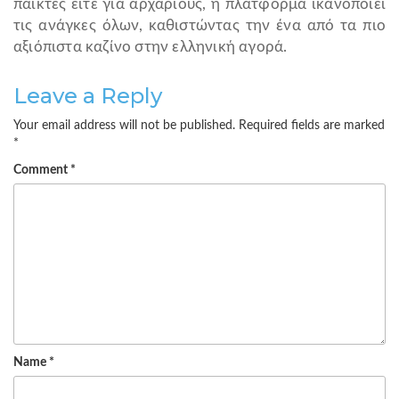
παίκτες είτε για αρχάριους, η πλατφόρμα ικανοποιεί
τις ανάγκες όλων, καθιστώντας την ένα από τα πιο
αξιόπιστα καζίνο στην ελληνική αγορά.
Leave a Reply
Your email address will not be published.
Required fields are marked
*
Comment
*
Name
*