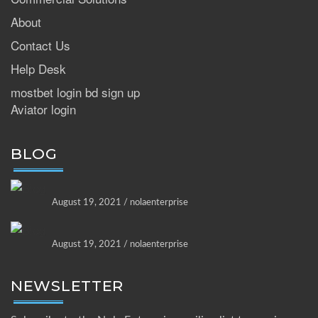
About
Contact Us
Help Desk
mostbet login bd sign up
Aviator login
BLOG
August 19, 2021 / nolaenterprise
August 19, 2021 / nolaenterprise
NEWSLETTER