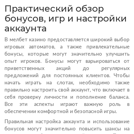
Практический обзор
бонусов, игр и настройки
аккаунта
В мелбет казино предоставляется широкий выбор
игровых автоматов, а также привлекательные
бонусы, которые могут значительно улучшить
опыт игроков. Бонусы могут варьироваться от
приветственных акций до регулярных
предложений для постоянных клиентов. Чтобы
начать играть на слотах, необходимо также
правильно настроить свой аккаунт, что включает в
себя проверку личности и пополнение баланса.
Все эти аспекты играют важную роль в
обеспечении комфортной и безопасной игры.
Правильная настройка аккаунта и использование
бонусов могут значительно повысить шансы на