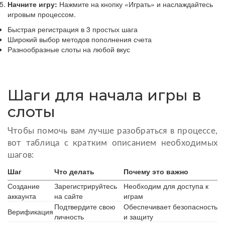
Начните игру:
Нажмите на кнопку «Играть» и наслаждайтесь
игровым процессом.
Быстрая регистрация в 3 простых шага
Широкий выбор методов пополнения счета
Разнообразные слоты на любой вкус
Шаги для начала игры в
слоты
Чтобы помочь вам лучше разобраться в процессе,
вот таблица с кратким описанием необходимых
шагов:
Шаг
Что делать
Почему это важно
Создание
Зарегистрируйтесь
Необходим для доступа к
аккаунта
на сайте
играм
Подтвердите свою
Обеспечивает безопасность
Верификация
личность
и защиту