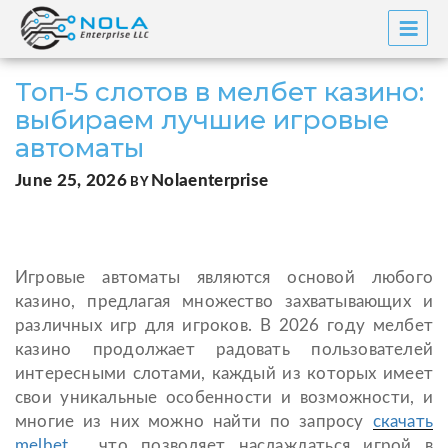
Skip
to
content
Топ-5 слотов в мелбет казино:
выбираем лучшие игровые
автоматы
POSTED
June 25, 2026
Nolaenterprise
BY
ON
Игровые автоматы являются основой любого
казино, предлагая множество захватывающих и
различных игр для игроков. В 2026 году мелбет
казино продолжает радовать пользователей
интересными слотами, каждый из которых имеет
свои уникальные особенности и возможности, и
многие из них можно найти по запросу
скачать
melbet
, что позволяет наслаждаться игрой в