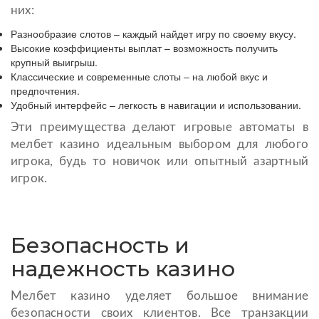
них:
Разнообразие слотов – каждый найдет игру по своему вкусу.
Высокие коэффициенты выплат – возможность получить
крупный выигрыш.
Классические и современные слоты – на любой вкус и
предпочтения.
Удобный интерфейс – легкость в навигации и использовании.
Эти преимущества делают игровые автоматы в
мелбет казино идеальным выбором для любого
игрока, будь то новичок или опытный азартный
игрок.
Безопасность и
надежность казино
Мелбет казино уделяет большое внимание
безопасности своих клиентов. Все транзакции