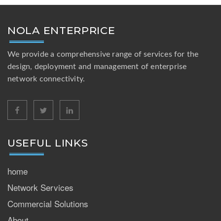
NOLA ENTERPRICE
We provide a comprehensive range of services for the
design, deployment and management of enterprise
network connectivity.
facebook
twitter
linkedin
USEFUL LINKS
home
Network Services
Commercial Solutions
About