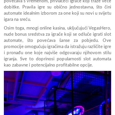
povećava s vremenom, privlačeći igrače koji traže veće
dobitke. Pravila igre su obično jednostavna, što čini
automate idealnim izborom za one koji su novi u svijetu
igara na sreću.
Osim toga, mnogi online kasina, uključujući VegasHero,
nude bonus sredstva za igrače koji se odluče igrati slot
automate, što povećava šanse za pobjedu. Ove
promocije omogućuju igračima da istražuju različite igre
i pronađu one koje najviše odgovaraju njihovom stilu
igranja. Sve to doprinosi popularnosti slot automata
kao zabavne i potencijalno profitabilne opcije.