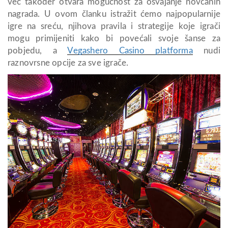
već također otvara mogućnost za osvajanje novčanih
nagrada. U ovom članku istražit ćemo najpopularnije
igre na sreću, njihova pravila i strategije koje igrači
mogu primijeniti kako bi povećali svoje šanse za
pobjedu, a
Vegashero Casino platforma
nudi
raznovrsne opcije za sve igrače.