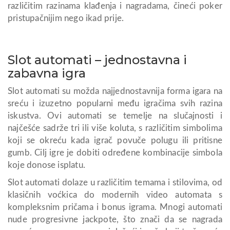
različitim razinama klađenja i nagradama, čineći poker
pristupačnijim nego ikad prije.
Slot automati – jednostavna i
zabavna igra
Slot automati su možda najjednostavnija forma igara na
sreću i izuzetno popularni među igračima svih razina
iskustva. Ovi automati se temelje na slučajnosti i
najčešće sadrže tri ili više koluta, s različitim simbolima
koji se okreću kada igrač povuče polugu ili pritisne
gumb. Cilj igre je dobiti određene kombinacije simbola
koje donose isplatu.
Slot automati dolaze u različitim temama i stilovima, od
klasičnih voćkica do modernih video automata s
kompleksnim pričama i bonus igrama. Mnogi automati
nude progresivne jackpote, što znači da se nagrada