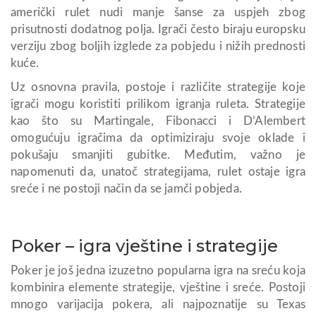
američki rulet nudi manje šanse za uspjeh zbog
prisutnosti dodatnog polja. Igrači često biraju europsku
verziju zbog boljih izglede za pobjedu i nižih prednosti
kuće.
Uz osnovna pravila, postoje i različite strategije koje
igrači mogu koristiti prilikom igranja ruleta. Strategije
kao što su Martingale, Fibonacci i D’Alembert
omogućuju igračima da optimiziraju svoje oklade i
pokušaju smanjiti gubitke. Međutim, važno je
napomenuti da, unatoč strategijama, rulet ostaje igra
sreće i ne postoji način da se jamči pobjeda.
Poker – igra vještine i strategije
Poker je još jedna izuzetno popularna igra na sreću koja
kombinira elemente strategije, vještine i sreće. Postoji
mnogo varijacija pokera, ali najpoznatije su Texas