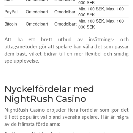
000 SEK
Min. 100 SEK, Max. 100
PayPal
Omedelbart
Omedelbart
000 SEK
Min. 100 SEK, Max. 100
Bitcoin
Omedelbart
Omedelbart
000 SEK
Att ha ett brett utbud av insättnings- och
uttagsmetoder gör att spelare kan välja det som passar
dem bäst, vilket bidrar till en mer flexibel och smidig
spelupplevelse.
Nyckelfördelar med
NightRush Casino
NightRush Casino erbjuder flera fördelar som gör det
till ett populärt val bland svenska spelare. Här är några
av de främsta fördelarna: