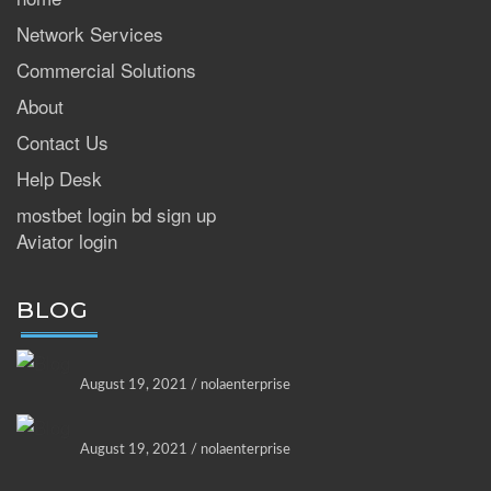
Network Services
Commercial Solutions
About
Contact Us
Help Desk
mostbet login bd sign up
Aviator login
BLOG
August 19, 2021 / nolaenterprise
August 19, 2021 / nolaenterprise