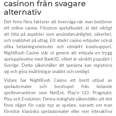
casinon från svagare
alternativ
Det finns flera faktorer att överväga när man bedömer
ett online casino. Förutom spelutbudet, är det viktigt
att titta på aspekter som användarvänlighet, säkerhet,
och snabbhet på uttag. Ett starkt casino erbjuder också
olika betalningsmetoder och utmärkt kundsupport.
NightRush Casino står ut genom att erbjuda en trygg
spelupplevelse med BankID, vilket är särskilt populärt i
Sverige. Detta säkerställer att spelarna kan registrera
sig och göra insättningar snabbt och smidigt.
Vidare har NightRush Casino ett brett utbud av
spelautomater och bordsspel från ledande
spelleverantörer som NetEnt, Play’n GO, Pragmatic
Play och Evolution. Denna mångfald säkerställer att det
finns något för varje typ av spelare, oavsett om man
föredrar klassiska spelautomater eller mer interaktiva