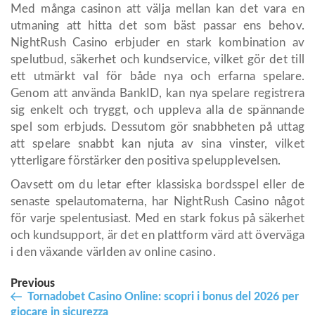
Med många casinon att välja mellan kan det vara en
utmaning att hitta det som bäst passar ens behov.
NightRush Casino erbjuder en stark kombination av
spelutbud, säkerhet och kundservice, vilket gör det till
ett utmärkt val för både nya och erfarna spelare.
Genom att använda BankID, kan nya spelare registrera
sig enkelt och tryggt, och uppleva alla de spännande
spel som erbjuds. Dessutom gör snabbheten på uttag
att spelare snabbt kan njuta av sina vinster, vilket
ytterligare förstärker den positiva spelupplevelsen.
Oavsett om du letar efter klassiska bordsspel eller de
senaste spelautomaterna, har NightRush Casino något
för varje spelentusiast. Med en stark fokus på säkerhet
och kundsupport, är det en plattform värd att överväga
i den växande världen av online casino.
Post
Previous
Previous
Tornadobet Casino Online: scopri i bonus del 2026 per
navigation
Post
giocare in sicurezza