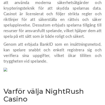
att använda moderna säkerhetsåtgärder och
krypteringsteknik för att skydda spelarnas data.
Casinot är licensierat och följer strikta regler och
riktlinjer för att säkerställa en rättvis och säker
spelupplevelse. Dessutom erbjuds spelarna tillgång till
resurser för ansvarsfullt spelande, vilket hjälper dem att
spela på ett sätt som är både roligt och säkert.
Genom att erbjuda BankID som en insättningsmetod,
kan spelare snabbt och enkelt registrera sig och
verifiera sina uppgifter, vilket ökar tilliten och
tryggheten vid spelande.
Varför välja NightRush
Casino