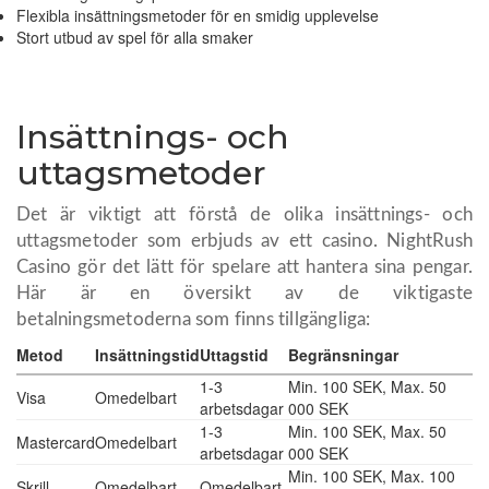
Flexibla insättningsmetoder för en smidig upplevelse
Stort utbud av spel för alla smaker
Insättnings- och
uttagsmetoder
Det är viktigt att förstå de olika insättnings- och
uttagsmetoder som erbjuds av ett casino. NightRush
Casino gör det lätt för spelare att hantera sina pengar.
Här är en översikt av de viktigaste
betalningsmetoderna som finns tillgängliga:
Metod
Insättningstid
Uttagstid
Begränsningar
1-3
Min. 100 SEK, Max. 50
Visa
Omedelbart
arbetsdagar
000 SEK
1-3
Min. 100 SEK, Max. 50
Mastercard
Omedelbart
arbetsdagar
000 SEK
Min. 100 SEK, Max. 100
Skrill
Omedelbart
Omedelbart