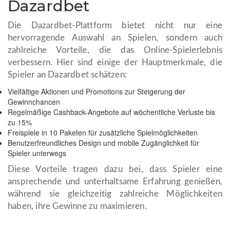
Dazardbet
Die Dazardbet-Plattform bietet nicht nur eine
hervorragende Auswahl an Spielen, sondern auch
zahlreiche Vorteile, die das Online-Spielerlebnis
verbessern. Hier sind einige der Hauptmerkmale, die
Spieler an Dazardbet schätzen:
Vielfältige Aktionen und Promotions zur Steigerung der
Gewinnchancen
Regelmäßige Cashback-Angebote auf wöchentliche Verluste bis
zu 15%
Freispiele in 10 Paketen für zusätzliche Spielmöglichkeiten
Benutzerfreundliches Design und mobile Zugänglichkeit für
Spieler unterwegs
Diese Vorteile tragen dazu bei, dass Spieler eine
ansprechende und unterhaltsame Erfahrung genießen,
während sie gleichzeitig zahlreiche Möglichkeiten
haben, ihre Gewinne zu maximieren.