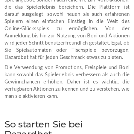
die das Spielerlebnis bereichern. Die Plattform ist
darauf ausgelegt, sowohl neuen als auch erfahrenen
Spielern einen einfachen Einstieg in die Welt des
Online-Glücksspiels zu ermöglichen. Von der
Anmeldung bis hin zur Nutzung von Boni und Aktionen
wird jeder Schritt benutzerfreundlich gestaltet. Egal, ob
Sie Spielautomaten oder Tischspiele bevorzugen,
Dazardbet hat für jeden Geschmack etwas zu bieten.
Die Verwendung von Promotions, Freispiele und Boni
kann sowohl das Spielerlebnis verbessern als auch die
Gewinnchancen erhöhen. Daher ist es wichtig, die
verfügbaren Aktionen zu kennen und zu verstehen, wie
man sie aktivieren kann.
So starten Sie bei