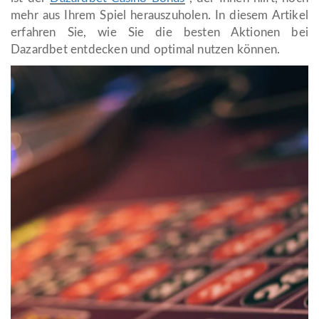
mehr aus Ihrem Spiel herauszuholen. In diesem Artikel
erfahren Sie, wie Sie die besten Aktionen bei
Dazardbet entdecken und optimal nutzen können.