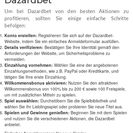
Dazardbet
Um bei Dazardbet von den besten Aktionen zu
profitieren, sollten Sie einige einfache Schritte
befolgen:
Konto erstellen:
Registrieren Sie sich auf der Dazardbet-
Website, indem Sie ein einfaches Anmeldeformular ausfüllen.
Details verifizieren:
Bestätigen Sie Ihre Identität gemäß den
Anforderungen der Website, um Sicherheitsprobleme zu
vermeiden.
Einzahlung vornehmen:
Wählen Sie eine der angebotenen
Einzahlungsmethoden, wie z.B. PayPal oder Kreditkarte, und
tätigen Sie Ihre erste Einzahlung.
Willkommensbonus aktivieren:
Nutzen Sie den attraktiven
Willkommensbonus von 100% bis zu 200 € sowie 100 Freispiele,
um mit zusätzlichen Mitteln zu spielen.
Spiel auswählen:
Durchstöbern Sie die Spielbibliothek und
wählen Sie Ihr Lieblingsspiel oder probieren Sie neue Titel aus.
Spielen und Gewinne genießen:
Beginnen Sie mit dem Spielen
und nutzen Sie die verschiedenen Aktionen, die Dazardbet
anbietet.