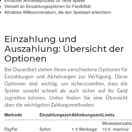
Einfacher Anmeldeprozess für neue Spieler
Vielzahl an Einzahlungsoptionen für Flexibilität
Attraktive Willkommensboni, die den Spielstart erleichtern
Einzahlung und
Auszahlung: Übersicht der
Optionen
Bei Dazardbet stehen Ihnen verschiedene Optionen für
Einzahlungen und Abhebungen zur Verfügung. Diese
Optionen sind wichtig, um sicherzustellen, dass die
Spieler sowohl schnell als auch sicher auf ihr Geld
zugreifen können. Unten finden Sie eine Übersicht
über die wichtigsten Zahlungsmethoden:
Methode
Einzahlungszeit
Abhebungszeit
Limits
Mindesteinzahl
PayPal
Sofort
1-3 Werktage
10 €, maximal