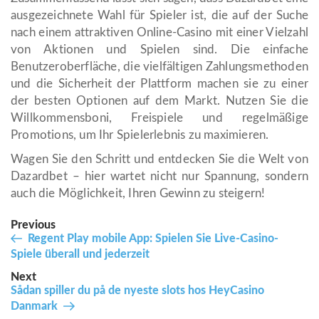
ausgezeichnete Wahl für Spieler ist, die auf der Suche
nach einem attraktiven Online-Casino mit einer Vielzahl
von Aktionen und Spielen sind. Die einfache
Benutzeroberfläche, die vielfältigen Zahlungsmethoden
und die Sicherheit der Plattform machen sie zu einer
der besten Optionen auf dem Markt. Nutzen Sie die
Willkommensboni, Freispiele und regelmäßige
Promotions, um Ihr Spielerlebnis zu maximieren.
Wagen Sie den Schritt und entdecken Sie die Welt von
Dazardbet – hier wartet nicht nur Spannung, sondern
auch die Möglichkeit, Ihren Gewinn zu steigern!
Post
Previous
Previous
Regent Play mobile App: Spielen Sie Live-Casino-
navigation
Post
Spiele überall und jederzeit
Next
Next
Sådan spiller du på de nyeste slots hos HeyCasino
Post
Danmark