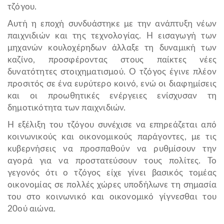
τζόγου.
Αυτή η εποχή συνδυάστηκε με την ανάπτυξη νέων
παιχνιδιών και της τεχνολογίας. Η εισαγωγή των
μηχανών κουλοχέρηδων άλλαξε τη δυναμική των
καζίνο, προσφέροντας στους παίκτες νέες
δυνατότητες στοιχηματισμού. Ο τζόγος έγινε πλέον
προσιτός σε ένα ευρύτερο κοινό, ενώ οι διαφημίσεις
και οι προωθητικές ενέργειες ενίσχυσαν τη
δημοτικότητα των παιχνιδιών.
Η εξέλιξη του τζόγου συνέχισε να επηρεάζεται από
κοινωνικούς και οικονομικούς παράγοντες, με τις
κυβερνήσεις να προσπαθούν να ρυθμίσουν την
αγορά για να προστατεύσουν τους πολίτες. Το
γεγονός ότι ο τζόγος είχε γίνει βασικός τομέας
οικονομίας σε πολλές χώρες υποδήλωνε τη σημασία
του στο κοινωνικό και οικονομικό γίγνεσθαι του
20ού αιώνα.