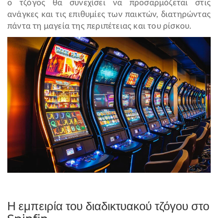
ο τζόγος θα συνεχίσει να προσαρμόζεται στις
ανάγκες και τις επιθυμίες των παικτών, διατηρώντας
πάντα τη μαγεία της περιπέτειας και του ρίσκου.
Η εμπειρία του διαδικτυακού τζόγου στο