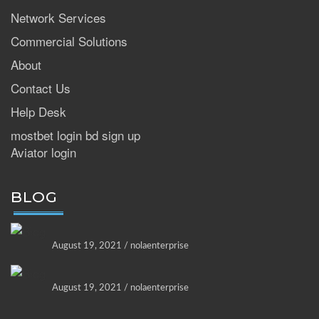
Network Services
Commercial Solutions
About
Contact Us
Help Desk
mostbet login bd sign up
Aviator login
BLOG
August 19, 2021 / nolaenterprise
August 19, 2021 / nolaenterprise